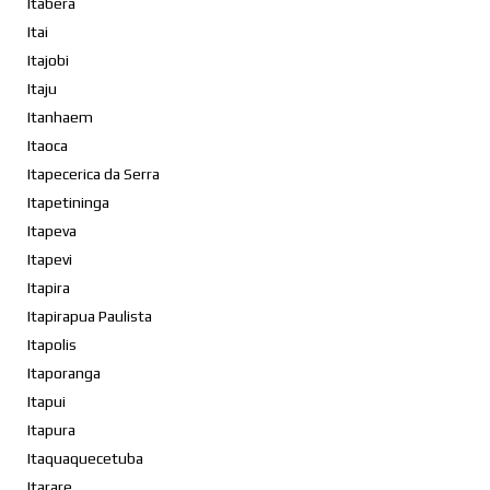
Itabera
Itai
Itajobi
Itaju
Itanhaem
Itaoca
Itapecerica da Serra
Itapetininga
Itapeva
Itapevi
Itapira
Itapirapua Paulista
Itapolis
Itaporanga
Itapui
Itapura
Itaquaquecetuba
Itarare