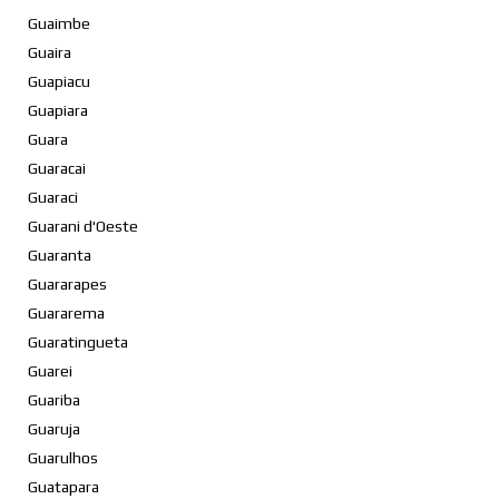
Guaimbe
Guaira
Guapiacu
Guapiara
Guara
Guaracai
Guaraci
Guarani d'Oeste
Guaranta
Guararapes
Guararema
Guaratingueta
Guarei
Guariba
Guaruja
Guarulhos
Guatapara