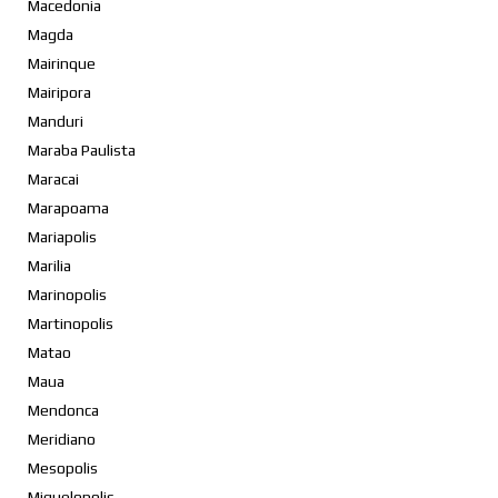
Macedonia
Magda
Mairinque
Mairipora
Manduri
Maraba Paulista
Maracai
Marapoama
Mariapolis
Marilia
Marinopolis
Martinopolis
Matao
Maua
Mendonca
Meridiano
Mesopolis
Miguelopolis