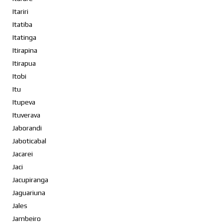
Itariri
Itatiba
Itatinga
Itirapina
Itirapua
Itobi
Itu
Itupeva
Ituverava
Jaborandi
Jaboticabal
Jacarei
Jaci
Jacupiranga
Jaguariuna
Jales
Jambeiro