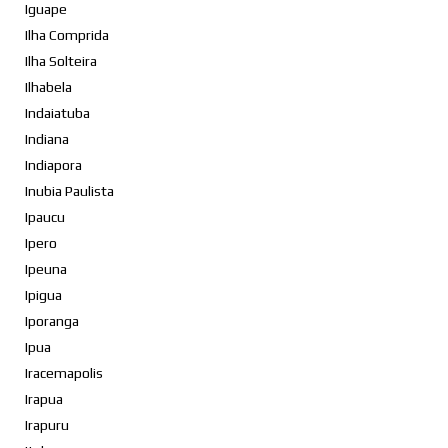
Iguape
Ilha Comprida
Ilha Solteira
Ilhabela
Indaiatuba
Indiana
Indiapora
Inubia Paulista
Ipaucu
Ipero
Ipeuna
Ipigua
Iporanga
Ipua
Iracemapolis
Irapua
Irapuru