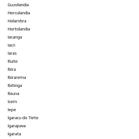
Guzolandia
Herculandia
Holambra
Hortolandia
Iacanga
Iacri
Iaras
Ibate
Ibira
Ibirarema
Ibitinga
Ibiuna
Icem
Iepe
Igaracu do Tiete
Igarapava
Igarata