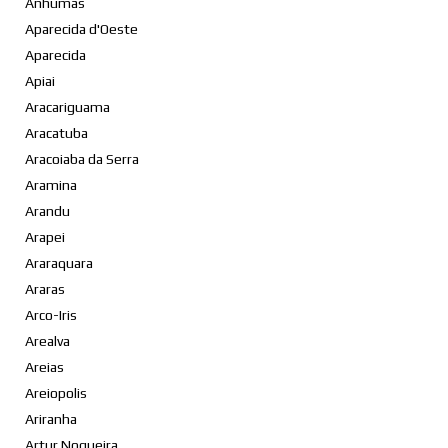
Anhumas
Aparecida d'Oeste
Aparecida
Apiai
Aracariguama
Aracatuba
Aracoiaba da Serra
Aramina
Arandu
Arapei
Araraquara
Araras
Arco-Iris
Arealva
Areias
Areiopolis
Ariranha
Artur Nogueira